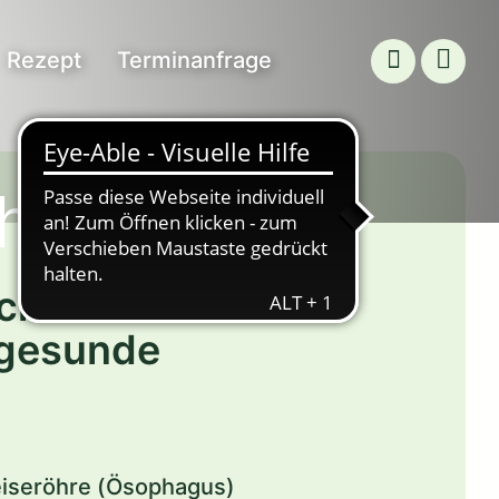
Rezept
Terminanfrage
handeln
 schonende
e gesunde
eiseröhre (Ösophagus)