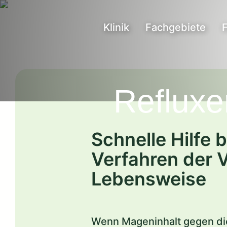
Skip
to
Klinik
Fachgebiete
content
Refluxe
Schnelle Hilfe
Verfahren der 
Lebensweise
Wenn Mageninhalt gegen die