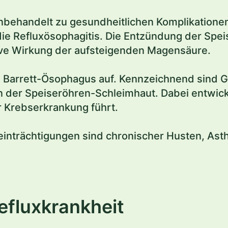
unbehandelt zu gesundheitlichen Komplikatione
ie Refluxösophagitis. Die Entzündung der Spe
ive Wirkung der aufsteigenden Magensäure.
 ein Barrett-Ösophagus auf. Kennzeichnend sin
 der Speiseröhren-Schleimhaut. Dabei entwicke
er Krebserkrankung führt.
einträchtigungen sind chronischer Husten, As
efluxkrankheit