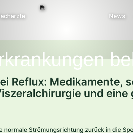
Fachärzte
News
rkrankungen be
 bei Reflux: Medikamente,
Viszeralchirurgie und ein
 normale Strömungsrichtung zurück in die Sp