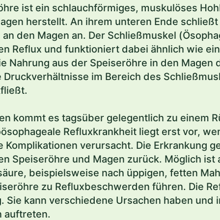
öhre ist ein schlauchförmiges, muskulöses Hoh
en herstellt. An ihrem unteren Ende schließt 
l an den Magen an. Der Schließmuskel (Ösophag
n Reflux und funktioniert dabei ähnlich wie ein
e Nahrung aus der Speiseröhre in den Magen 
 Druckverhältnisse im Bereich des Schließmus
ließt.
n kommt es tagsüber gelegentlich zu einem Rü
oösophageale Refluxkrankheit liegt erst vor, 
Komplikationen verursacht. Die Erkrankung ge
n Speiseröhre und Magen zurück. Möglich ist 
ure, beispielsweise nach üppigen, fetten Mahl
eröhre zu Refluxbeschwerden führen. Die Refl
. Sie kann verschiedene Ursachen haben und im
 auftreten.