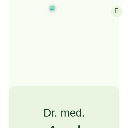
Skip
to
content
Dr. med.