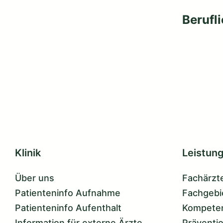
Berufl
Klinik
Leistun
Über uns
Fachärzt
Patienteninfo Aufnahme
Fachgebi
Patienteninfo Aufenthalt
Kompete
Information für externe Ärzte
Präventi