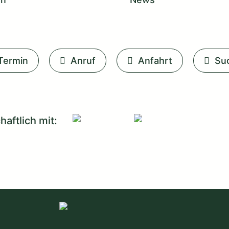
Termin
Anruf
Anfahrt
Su
haftlich mit: