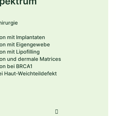
spektrum
irurgie
on mit Implantaten
ion mit Eigengewebe
n mit Lipofilling
ion und dermale Matrices
ion bei BRCA1
ei Haut-Weichteildefekt