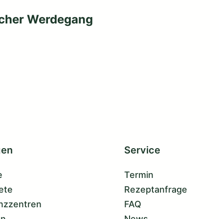
icher Werdegang
gen
Service
e
Termin
ete
Rezeptanfrage
nzzentren
FAQ
on
News