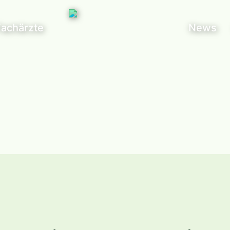
Fachärzte
News