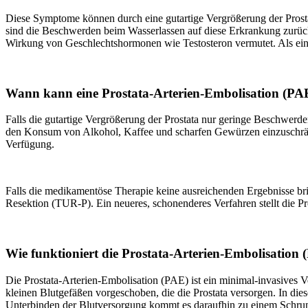
Diese Symptome können durch eine gutartige Vergrößerung der Prost
sind die Beschwerden beim Wasserlassen auf diese Erkrankung zurückz
Wirkung von Geschlechtshormonen wie Testosteron vermutet. Als ein 
Wann kann eine Prostata-Arterien-Embolisation (P
Falls die gutartige Vergrößerung der Prostata nur geringe Beschwerde
den Konsum von Alkohol, Kaffee und scharfen Gewürzen einzuschrän
Verfügung.
Falls die medikamentöse Therapie keine ausreichenden Ergebnisse brin
Resektion (TUR-P). Ein neueres, schonenderes Verfahren stellt die Pr
Wie funktioniert die Prostata-Arterien-Embolisation
Die Prostata-Arterien-Embolisation (PAE) ist ein minimal-invasives Ve
kleinen Blutgefäßen vorgeschoben, die die Prostata versorgen. In di
Unterbinden der Blutversorgung kommt es daraufhin zu einem Schru