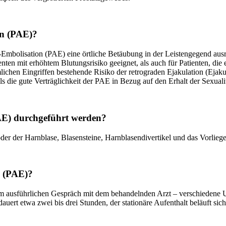
on (PAE)?
n-Embolisation (PAE) eine örtliche Betäubung in der Leistengegend aus
enten mit erhöhtem Blutungsrisiko geeignet, als auch für Patienten, die
en Eingriffen bestehende Risiko der retrograden Ejakulation (Ejakula
lls die gute Verträglichkeit der PAE in Bezug auf den Erhalt der Sexuali
PAE) durchgeführt werden?
oder der Harnblase, Blasensteine, Harnblasendivertikel und das Vorlieg
n (PAE)?
em ausführlichen Gespräch mit dem behandelnden Arzt – verschiedene
ert etwa zwei bis drei Stunden, der stationäre Aufenthalt beläuft sich 