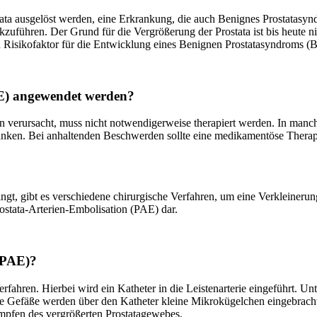
ata ausgelöst werden, eine Erkrankung, die auch Benignes Prostatasy
uführen. Der Grund für die Vergrößerung der Prostata ist bis heute ni
Risikofaktor für die Entwicklung eines Benignen Prostatasyndroms (B
AE) angewendet werden?
n verursacht, muss nicht notwendigerweise therapiert werden. In manch
ken. Bei anhaltenden Beschwerden sollte eine medikamentöse Therapi
gt, gibt es verschiedene chirurgische Verfahren, um eine Verkleinerung 
ostata-Arterien-Embolisation (PAE) dar.
 (PAE)?
rfahren. Hierbei wird ein Katheter in die Leistenarterie eingeführt. U
ese Gefäße werden über den Katheter kleine Mikrokügelchen eingebracht
mpfen des vergrößerten Prostatagewebes.