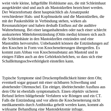
weist viele kleine, luftgefüllte Hohlräume aus, die mit Schleimhaut
ausgekleidet sind und auch als Mastoidzellen bezeichnet werden.
Der Warzenfortsatz dient hauptsächlich als Ansatzpunkt
verschiedener Hals- und Kopfmuskeln und die Mastoidzellen, die
mit der Paukenhöhle in Verbindung stehen, wirken als
Resonanzkörper und haben deshalb Einfluss auf die auditive
Wahrnehmung. Bei einer langanhaltenden oder nach einer schlecht
auskurierten Mittelohrentzündung (Otitis media) können sich auch
die Schleimhäute in den Mastoidzellen entzünden und eine
Mastoiditis hervorrufen. Unbehandelt können die Entzündungen auf
den Knochen in Form von Knocheneiterungen übergreifen. Es
kommt zum Abbau von Knochensubstanz am Mastoid und in
einigen Fällen auch an den Gehörknöchelchen, so dass sich eine
Schallleitungsschwerhörigkeit einstellen kann.
Typische Symptome sind Druckempfindlichkeit hinter dem Ohr,
eventuell sogar gepaart mit einer sichtbaren Schwellung und
abstehender Ohrmuschel. Ein eitriger, übelriechender Ausfluss aus
dem Ohr ist ebenfalls symptomatisch. Einen objektiv sicheren
Befund liefern bildgebende Verfahren wie Röntgen und ein CT.
Falls die Entzündung und vor allem die Knocheneiterung nicht
medikamentös durch Antibiotika geheilt werden kann, kommt als
wirksame Behandlung eine Mastoidektomie infrage.