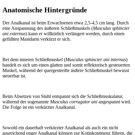
Anatomische Hintergründe
Der Analkanal ist beim Erwachsenen etwa 2,5-4,5 cm lang. Durch
eine Anspannung des äußeren Schließmuskels (
Musculus sphincter
ani externus
) kann er willkürlich verlängert werden, durch einen
gefüllten Mastdarm verkürzt er sich.
Bei dem inneren Schließmuskel (
Musculus sphincter ani internus
)
handelt es sich um einen glatten und somit reflektorisch gesteuerten
Muskel, während der quergestreifte äußere Schließmuskel bewusst
steuerbar ist.
Beim Absetzen von Stuhl entspannt sich die Schließmuskulatur,
während der sogenannte
Musculus corrugator ani
angespannt wird.
Die Folge ist ein verkürzter Analkanal.
Sowohl ein dauerhaft verkürzter Analkanal als auch ein nicht
ausreichend enger Analkanal können zur Kotinkontinenz führen, die