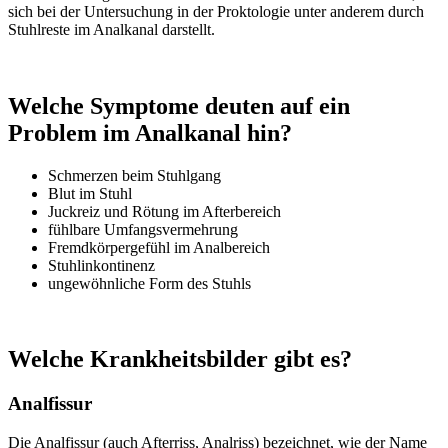
sich bei der Untersuchung in der Proktologie unter anderem durch
Stuhlreste im Analkanal darstellt.
Welche Symptome deuten auf ein
Problem im Analkanal hin?
Schmerzen beim Stuhlgang
Blut im Stuhl
Juckreiz und Rötung im Afterbereich
fühlbare Umfangsvermehrung
Fremdkörpergefühl im Analbereich
Stuhlinkontinenz
ungewöhnliche Form des Stuhls
Welche Krankheitsbilder gibt es?
Analfissur
Die Analfissur (auch Afterriss, Analriss) bezeichnet, wie der Name