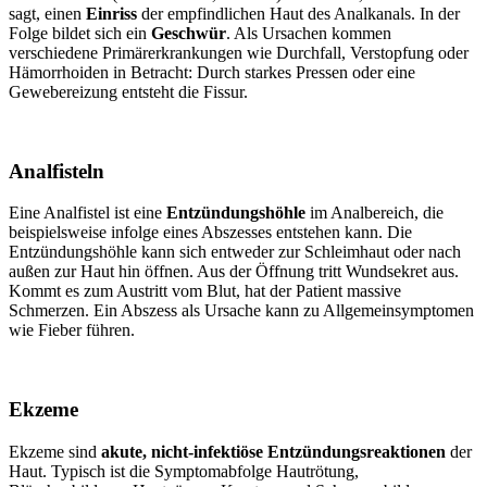
sagt, einen
Einriss
der empfindlichen Haut des Analkanals. In der
Folge bildet sich ein
Geschwür
. Als Ursachen kommen
verschiedene Primärerkrankungen wie Durchfall, Verstopfung oder
Hämorrhoiden in Betracht: Durch starkes Pressen oder eine
Gewebereizung entsteht die Fissur.
Analfisteln
Eine Analfistel ist eine
Entzündungshöhle
im Analbereich, die
beispielsweise infolge eines Abszesses entstehen kann. Die
Entzündungshöhle kann sich entweder zur Schleimhaut oder nach
außen zur Haut hin öffnen. Aus der Öffnung tritt Wundsekret aus.
Kommt es zum Austritt vom Blut, hat der Patient massive
Schmerzen. Ein Abszess als Ursache kann zu Allgemeinsymptomen
wie Fieber führen.
Ekzeme
Ekzeme sind
akute, nicht-infektiöse Entzündungsreaktionen
der
Haut. Typisch ist die Symptomabfolge Hautrötung,