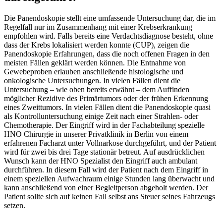
Die Panendoskopie stellt eine umfassende Untersuchung dar, die im
Regelfall nur im Zusammenhang mit einer Krebserkrankung
empfohlen wird. Falls bereits eine Verdachtsdiagnose besteht, ohne
dass der Krebs lokalisiert werden konnte (CUP), zeigen die
Panendoskopie Erfahrungen, dass die noch offenen Fragen in den
meisten Fällen geklärt werden können. Die Entnahme von
Gewebeproben erlauben anschließende histologische und
onkologische Untersuchungen. In vielen Fällen dient die
Untersuchung – wie oben bereits erwähnt – dem Auffinden
möglicher Rezidive des Primärtumors oder der frühen Erkennung
eines Zweittumors. In vielen Fällen dient die Panendoskopie quasi
als Kontrolluntersuchung einige Zeit nach einer Strahlen- oder
Chemotherapie. Der Eingriff wird in der Fachabteilung spezielle
HNO Chirurgie in unserer Privatklinik in Berlin von einem
erfahrenen Facharzt unter Vollnarkose durchgeführt, und der Patient
wird für zwei bis drei Tage stationär betreut. Auf ausdrücklichen
Wunsch kann der HNO Spezialist den Eingriff auch ambulant
durchführen. In diesem Fall wird der Patient nach dem Eingriff in
einem speziellen Aufwachraum einige Stunden lang überwacht und
kann anschließend von einer Begleitperson abgeholt werden. Der
Patient sollte sich auf keinen Fall selbst ans Steuer seines Fahrzeugs
setzen.