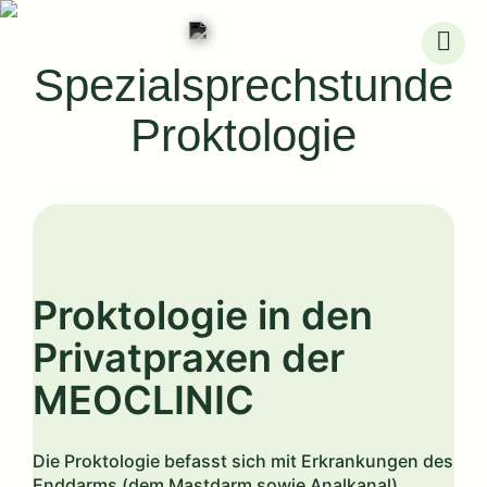
Skip
to
Spezialsprechstunde
content
Proktologie
Proktologie in den
Privatpraxen der
MEOCLINIC
Die Proktologie befasst sich mit Erkrankungen des
Enddarms (dem Mastdarm sowie Analkanal).