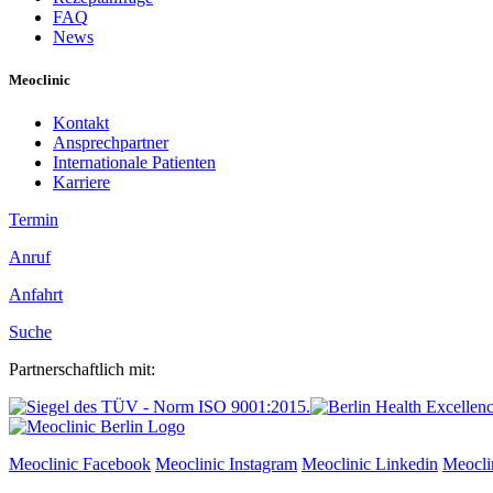
FAQ
News
Meoclinic
Kontakt
Ansprechpartner
Internationale Patienten
Karriere
Termin
Anruf
Anfahrt
Suche
Partnerschaftlich mit:
Meoclinic Facebook
Meoclinic Instagram
Meoclinic Linkedin
Meocli