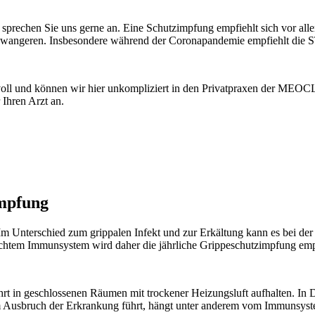
 sprechen Sie uns gerne an. Eine Schutzimpfung empfiehlt sich vor all
wangeren. Insbesondere während der Coronapandemie empfiehlt die S
voll und können wir hier unkompliziert in den Privatpraxen der MEOCL
 Ihren Arzt an.
impfung
. Im Unterschied zum grippalen Infekt und zur Erkältung kann es bei d
htem Immunsystem wird daher die jährliche Grippeschutzimpfung emp
ehrt in geschlossenen Räumen mit trockener Heizungsluft aufhalten. I
zum Ausbruch der Erkrankung führt, hängt unter anderem vom Immunsyst