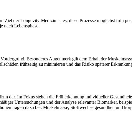
. Ziel der Longevity-Medizin ist es, diese Prozesse möglichst früh pos
 je nach Lebensphase.
im Vordergrund. Besonderes Augenmerk gilt dem Erhalt der Muskelmass
lschäden frühzeitig zu minimieren und das Risiko späterer Erkrankun
dizin dar. Im Fokus stehen die Früherkennung individueller Gesundheits
lmäßiger Untersuchungen und der Analyse relevanter Biomarker, beis
ntionen tragen dazu bei, Muskelmasse, Stoffwechselgesundheit und körper