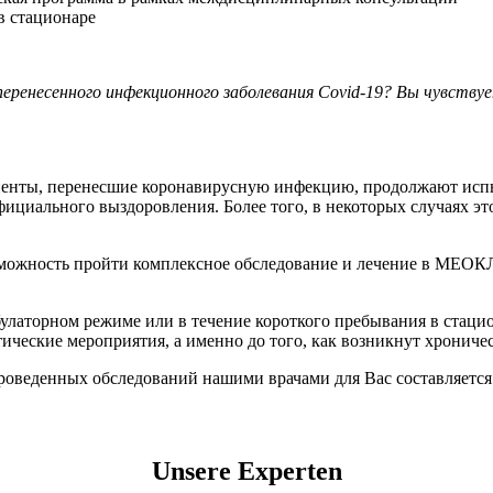
в стационаре
перенесенного инфекционного заболевания Covid-19? Вы чувств
иенты, перенесшие коронавирусную инфекцию, продолжают испы
официального выздоровления. Более того, в некоторых случаях 
возможность пройти комплексное обследование и лечение в МЕ
латорном режиме или в течение короткого пребывания в стацио
тические мероприятия, а именно до того, как возникнут хрониче
 проведенных обследований нашими врачами для Вас составляетс
Unsere Experten